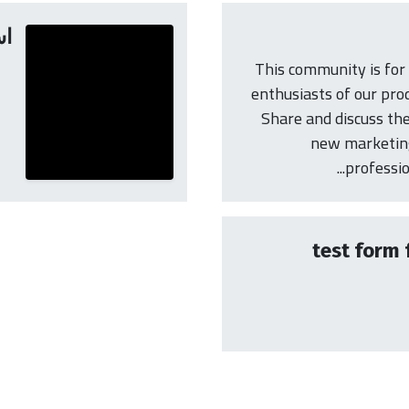
اس
This community is for
enthusiasts of our prod
Share and discuss th
new marketing
profession
test form