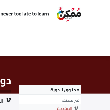
s never too late to learn
Home
Subscription
للعائدين
لأ
دور
محتوى الدورة
ال
غير مصنف
المقدمة